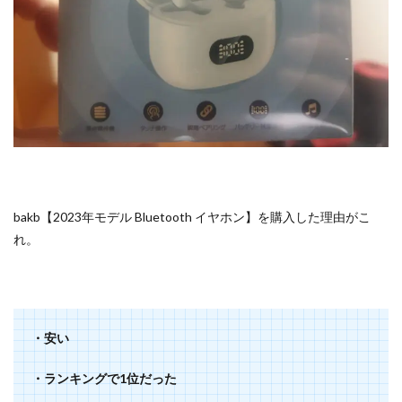
を使
う
2
bakb【2023
年モデル
Bluetooth
イヤホン】
2.1
日本
語の
説明
bakb【2023年モデル Bluetooth イヤホン】を購入した理由がこ
書が
れ。
ある
2.2
イヤ
ホン
で通
話・
・安い
音楽
再生
・ランキングで1位だった
の操
作