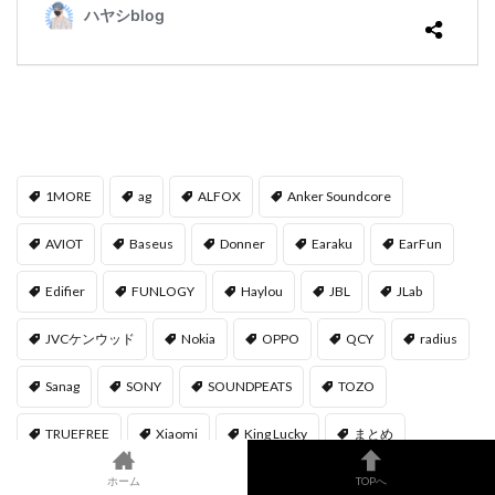
1MORE
ag
ALFOX
Anker Soundcore
AVIOT
Baseus
Donner
Earaku
EarFun
Edifier
FUNLOGY
Haylou
JBL
JLab
JVCケンウッド
Nokia
OPPO
QCY
radius
Sanag
SONY
SOUNDPEATS
TOZO
TRUEFREE
Xiaomi
‎King Lucky
まとめ
オーディオテクニカ
比較
水月雨
ホーム
TOPへ