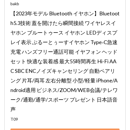
bakb
【2023年モデル Bluetooth イヤホン】Bluetoot
h5.3技術 蓋を開けたら瞬間接続 ワイヤレスイ
ヤホン ブルートゥース イヤホン LEDディスプ
レイ表示 ぶるーとぅーすイヤホン Type‐C急速
充電 ハンズフリー通話可能 イヤフォン ヘッド
セット 快適な装着感 最大55時間再生 Hi-Fi AA
C SBC ENCノイズキャンセリング 自動ペアリ
ング 片耳/両耳 左右分離型 小型/軽量 iPhone/A
ndroid適用 ビジネス/ZOOM/WEB会議/テレワ
ーク/通勤/通学/スポーツ プレゼント 日本語音
声
T09