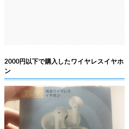
た
1.2
無く
なっ
ても
いい
と考
え購
入を
した
方が
2000円以下で購入したワイヤレスイヤホ
いい
ン
1.3
映画
とか
動画
を観
るな
ら他
のワ
イヤ
レス
イヤ
ホン