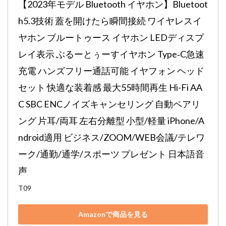
【2023年モデル Bluetooth イヤホン】Bluetoot
h5.3技術 蓋を開けたら瞬間接続 ワイヤレスイ
ヤホン ブルートゥース イヤホン LEDディスプ
レイ表示 ぶるーとぅーすイヤホン Type‐C急速
充電 ハンズフリー通話可能 イヤフォン ヘッド
セット 快適な装着感 最大55時間再生 Hi-Fi AA
C SBC ENCノイズキャンセリング 自動ペアリ
ング 片耳/両耳 左右分離型 小型/軽量 iPhone/A
ndroid適用 ビジネス/ZOOM/WEB会議/テレワ
ーク/通勤/通学/スポーツ プレゼント 日本語音
声
T09
Amazonで商品を見る