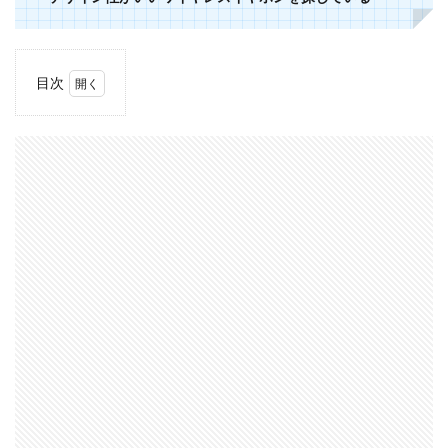
目次
1
2000
円以
下で
購入
した
ワイ
ヤレ
スイ
ヤホ
ン
1.1
単純に
安く、
Amazon
ランキ
ング上
位だっ