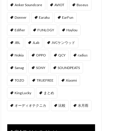
Anker Soundcore
AVIOT
Baseus
Donner
Earaku
EarFun
Edifier
FUNLOGY
Haylou
JBL
JLab
JVCケンウッド
Nokia
OPPO
QCY
radius
Sanag
SONY
SOUNDPEATS
TOZO
TRUEFREE
Xiaomi
‎King Lucky
まとめ
オーディオテクニカ
比較
水月雨