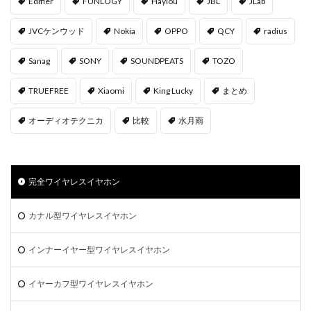
Edifier
FUNLOGY
Haylou
JBL
JLab
JVCケンウッド
Nokia
OPPO
QCY
radius
Sanag
SONY
SOUNDPEATS
TOZO
TRUEFREE
Xiaomi
‎King Lucky
まとめ
オーディオテクニカ
比較
水月雨
完全ワイヤレスイヤホン
カナル型ワイヤレスイヤホン
インナーイヤー型ワイヤレスイヤホン
イヤーカフ型ワイヤレスイヤホン