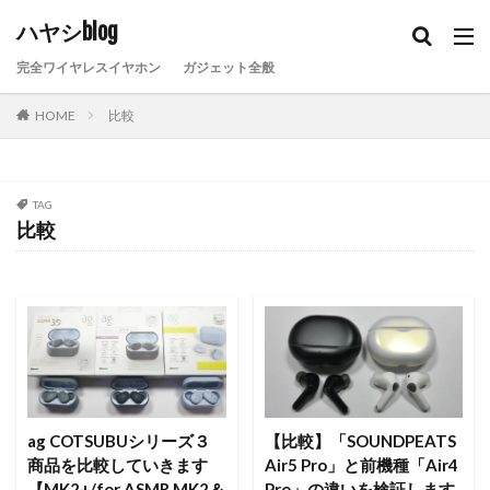
ハヤシblog
完全ワイヤレスイヤホン
ガジェット全般
HOME
比較
TAG
比較
ag COTSUBUシリーズ３
【比較】「SOUNDPEATS
商品を比較していきます
Air5 Pro」と前機種「Air4
【MK2+/for ASMR MK2＆
Pro」の違いを検証します