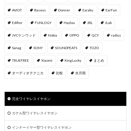
AVIOT
Baseus
Donner
Earaku
EarFun
Edifier
FUNLOGY
Haylou
JBL
JLab
JVCケンウッド
Nokia
OPPO
QCY
radius
Sanag
SONY
SOUNDPEATS
TOZO
TRUEFREE
Xiaomi
‎King Lucky
まとめ
オーディオテクニカ
比較
水月雨
完全ワイヤレスイヤホン
カナル型ワイヤレスイヤホン
インナーイヤー型ワイヤレスイヤホン