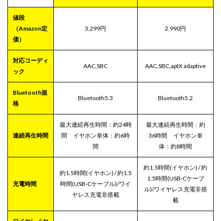
値段
（Amazon定
3,299円
2,990円
価）
対応コーディ
AAC,SBC
AAC,SBC,aptX adaptive
ック
‎‎Bluetooth規
Bluetooth5.3
Bluetooth5.2
格
最大連続再生時間：約24時
最大連続再生時間：約
連続再生時間
間 イヤホン単体：約6時
36時間 イヤホン単
間
体：約8時間
約1.5時間(イヤホン) / 約
約1.5時間(イヤホン) / 約1.5
1.5時間(USB-Cケーブ
充電時間
時間(USB-Cケーブル)/ワイ
ル)/ワイヤレス充電非搭
ヤレス充電非搭載
載