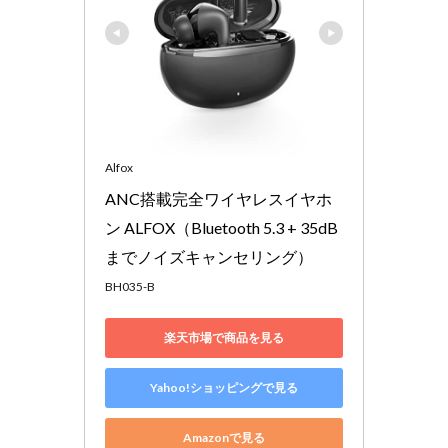
実際
に使
用し
てみ
て思
った
こと
4.1
Alfox
音質
には
ANC搭載完全ワイヤレスイヤホ
あま
ン ALFOX（Bluetooth 5.3 + 35dB
り期
待し
までノイズキャンセリング）
ない
でく
BH035-B
ださ
い
楽天市場で商品を見る
4.2
ノイ
キャ
Yahoo!ショッピングで見る
ンと
外音
Amazonで見る
取り