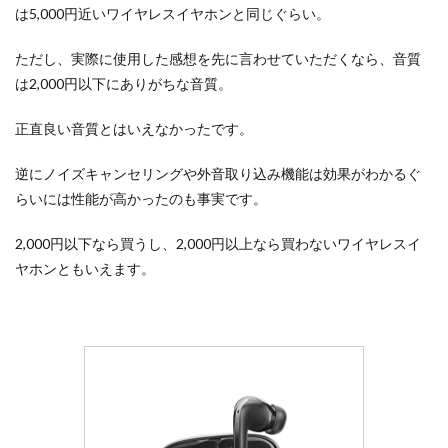
3.2
は5,000円近いワイヤレスイヤホンと同じぐらい。
ノイ
キャ
ただし、実際に使用した感想を先に言わせていただくなら、音質
ン性
は2,000円以下にありがちな音質。
能は
意外
とよ
正直良い音質とはいえなかったです。
かっ
た
逆にノイズキャンセリングや外音取り込み機能は効果がわかるぐ
3.3
らいには性能が高かったのも事実です。
ホワ
イト
2,000円以下なら買うし、2,000円以上なら買わないワイヤレスイ
ノイ
ズと
ヤホンともいえます。
機械
的な
音に
なる
外音
取り
込み
機能
4