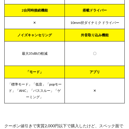
カナ
ル型
2台同時接続機能
搭載ドライバー
とイ
ンナ
ーイ
✕
10mm径ダイナミク ドライバー
ヤー
型の
ノイズキャンセリング
外音取り込み機能
どっ
ちら
でも
使用
最大35dBの軽減
〇
可能
3
「モード」
アプリ
「音
質・
操作
「標準モード」「低音」「popモー
性」
ド」「ANC」「パススルー」「ゲ
✕
など
ーミング」
3.1
値段
相応
の音
質
クーポン値引きで実質2,000円以下で購入したけど、スペック面で