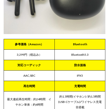
いて
いる
2.4
タッ
チセ
ンサ
ーの
感度
は良
参考価格（Amazon）
‎‎Bluetooth
好
2.5
3,299円（税込み）
Bluetooth5.3
連続
再生
対応コーディック
防水規格
時間
はイ
ヤホ
AAC,SBC
IPX5
ン本
体で6
再生時間
充電時間
時間
と平
約1.5時間(イヤホン) / 約1.5時間
均的
最大連続再生時間：約24時間 イ
(USB-Cケーブル)/ワイヤレス充電
2.6
ヤホン単体：約6時間
非搭載