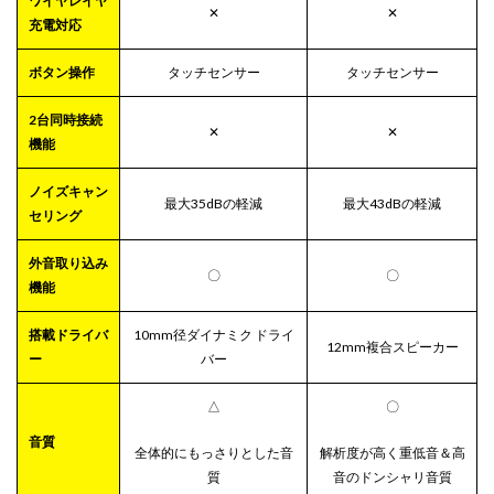
ワイヤレイヤ
✕
✕
充電対応
ボタン操作
タッチセンサー
タッチセンサー
2台同時接続
✕
✕
機能
ノイズキャン
最大35dBの軽減
最大43dBの軽減
セリング
外音取り込み
〇
〇
機能
搭載ドライバ
10mm径ダイナミク ドライ
12mm複合スピーカー
ー
バー
△
〇
音質
全体的にもっさりとした音
解析度が高く重低音＆高
質
音のドンシャリ音質