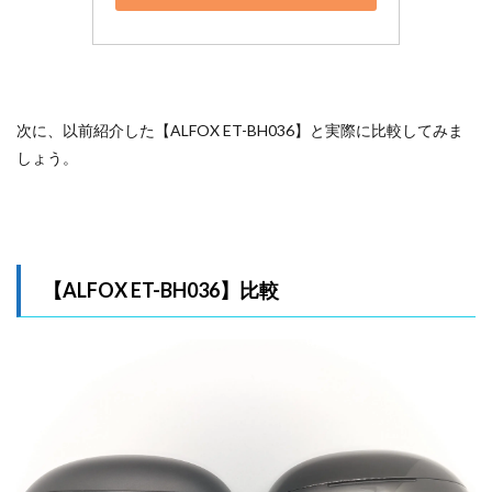
込み
機能
は意
外と
高性
能
次に、以前紹介した【ALFOX ET-BH036】と実際に比較してみま
4.3
しょう。
2,000
円以
下な
らア
リ、
3,000
【ALFOX ET-BH036】比較
円前
後な
ら買
わな
い
5
ま
とめ：
2000円
以下シ
ャオミ