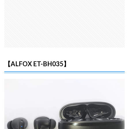
キズ
がつ
きに
くい
シン
プル
なケ
ース
2.2
ライ
ンが
【ALFOX ET-BH035】
特徴
的な
イヤ
ホン
本体
2.3
イヤ
ホン
本体
にラ
ンプ
がつ