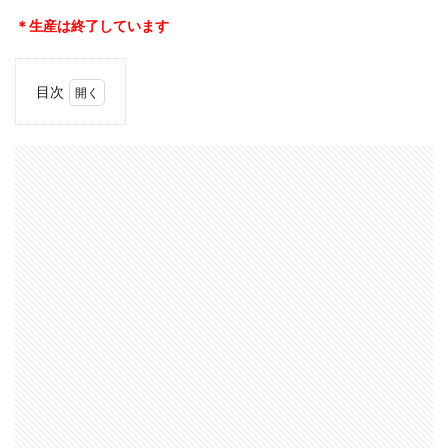
＊生産は終了しています
目次
1
【ALFOX
ET-
BH035】
1.1
【ALFOX
ET-
BH036】
比較
2
ケー
スと
イヤ
ホン
本体
2.1