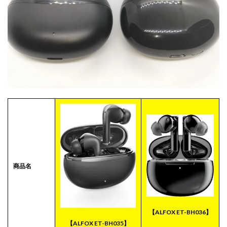
(Xiaomi)
ワイヤ
レスイ
ヤホン
と同じ
ぐらい
おすす
めでき
る
商品名
【ALFOX ET-BH036】
【ALFOX ET-BH035】