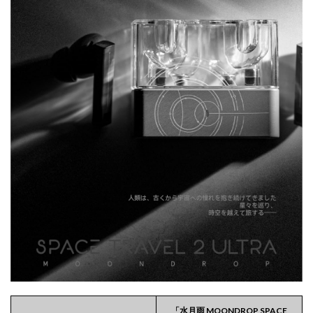
「水月雨 MOONDROP SPACE