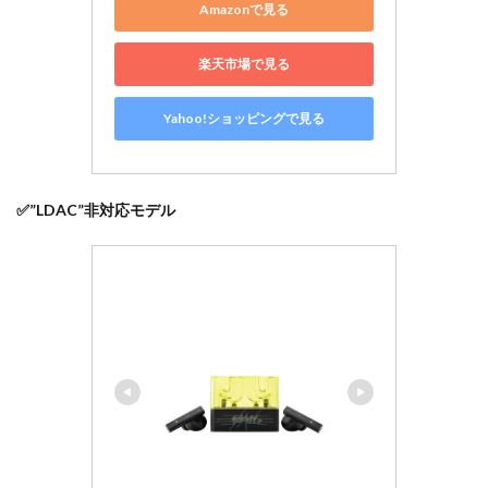
アプ
Amazonで見る
リ機
能
楽天市場で見る
6.1
初期
Yahoo!ショッピングで見る
設定
はい
くつ
か必
要
✅”LDAC”非対応モデル
7
まと
め：
中高
音好
きに
ドン
ピシ
ャに
刺さ
る