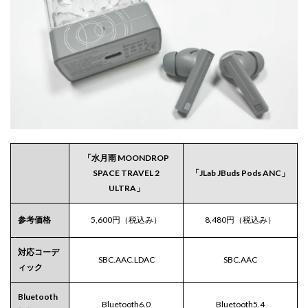
しれな
い
2.2
細長
いが
反応
が良
いイ
ヤホ
ン本
体
「水月雨 MOONDROP
2.2.1
SPACE TRAVEL 2
「JLab JBuds Pods ANC」
イヤホ
ULTRA」
ンの取
り出し
方
参考価格
5,600円（税込み）
8,480円（税込み）
2.3
マル
対応コーデ
SBC.AAC.LDAC
SBC.AAC
チペ
ィック
アリ
ング
‎‎Bluetooth
は自
Bluetooth6.0
Bluetooth5.4