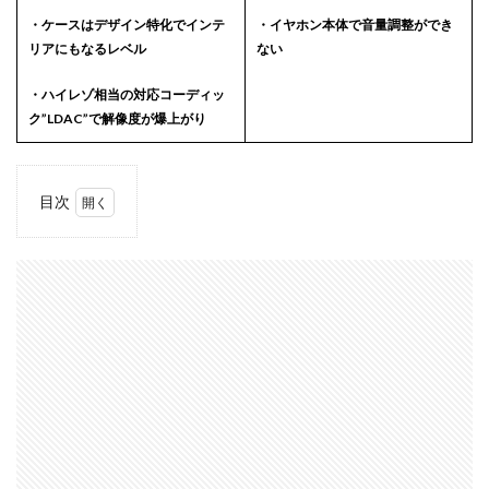
・ケースはデザイン特化でインテ
・イヤホン本体で音量調整ができ
リアにもなるレベル
ない
・ハイレゾ相当の対応コーディッ
ク”LDAC”で解像度が爆上がり
目次
1
「水月
雨
MOONDROP
SPACE
TRAVEL 2
ULTRA」
1.1
「水月
雨
MOONDROP
SPACE
TRAVEL 2
ULTRA」特徴