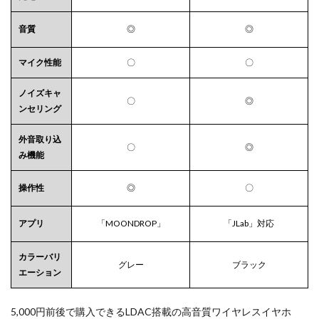
域の
音の
音質
◎
◎
響き
と広
マイク性能
〇
〇
がり
が心
地い
ノイズキャ
〇
◎
い
ンセリング
4.1.1
ハ
イレゾ相当
外音取り込
〇
◎
の対応コー
み機能
ディッ
ク”LDAC”使
操作性
◎
〇
用
4.2
アプリ
「MOONDROP」
「JLab」対応
けっ
こう
複雑
カラーバリ
グレー
ブラック
なイ
エーション
コラ
イザ
機能
5,000円前後で購入できるLDAC搭載の高音質ワイヤレスイヤホ