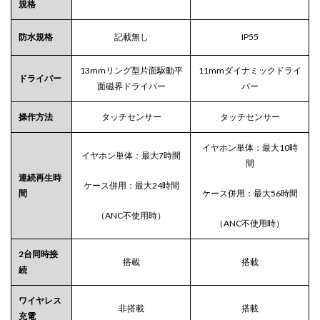
動切
規格
換え
式
防水規格
記載無し
IP55
3
装着
13mmリング型片面駆動平
11mmダイナミックドライ
ドライバー
感と
面磁界ドライバー
バー
操作
性
操作方法
タッチセンサー
タッチセンサー
3.1
ボタ
イヤホン単体：最大10時
ン操
イヤホン単体：最大7時間
間
作変
連続再生時
更で
ケース併用：最大24時間
より
間
ケース併用：最大56時間
操作
（ANC不使用時）
しや
（ANC不使用時）
すく
なる
2台同時接
搭載
搭載
4
続
音質
ワイヤレス
4.1
非搭載
搭載
充電
中音