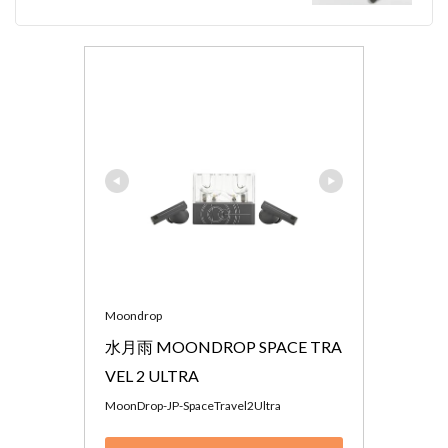
5.1
ノイ
ズキ
ャン
セリ
ング
はそ
こま
で高
くな
い
5.2
外音
取り
込み
機能
Moondrop
はこ
水月雨 MOONDROP SPACE TRA
の値
段帯
VEL 2 ULTRA 
の平
均
MoonDrop-JP-SpaceTravel2Ultra
6