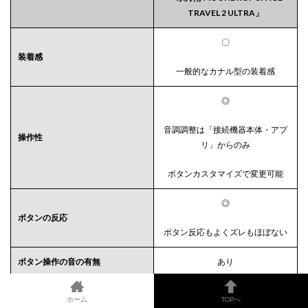
TRAVEL 2 ULTRA」
〇
装着感
一般的なカナル型の装着感
◎
音調調整は「接続機器本体・アプ
操作性
リ」からのみ
ボタンカスタマイズで変更可能
◎
ボタンの反応
ボタン反応もよくズレもほぼない
ボタン操作の音の有無
あり
装着感と操作性に過不足はありません。ボタンの反応もよくイヤ
ホーム
TOPへ