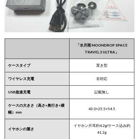
「水月雨 MOONDROP SPACE
TRAVEL 2 ULTRA」
ケースタイプ
置き型
ワイヤレス充電
非対応
USB急速充電
記載無し
ケースの大きさ（高さ×奥行き×横
43.0×25.5×54.5
幅）mm
イヤホン片耳約4.2g/ケース込み約
イヤホンの重さ
41.2g