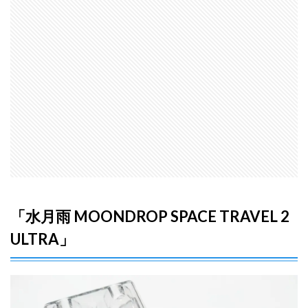
2
ケー
スと
イヤ
ホン
2.1
デザ
イン
性全
振り
のケ
ース
2.1.1
ケース
の注意
「水月雨 MOONDROP SPACE TRAVEL 2
点
ULTRA」
2.1.2
専用ケ
ースは
買った
方がい
いかも