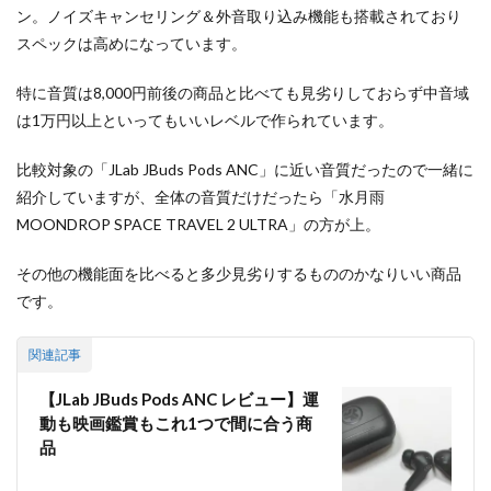
4.2.1
ン。ノイズキャンセリング＆外音取り込み機能も搭載されており
オンラ
スペックは高めになっています。
インイ
ンタラ
特に音質は8,000円前後の商品と比べても見劣りしておらず中音域
クショ
ンDSP
は1万円以上といってもいいレベルで作られています。
4.3
比較対象の「JLab JBuds Pods ANC」に近い音質だったので一緒に
マイ
ク性
紹介していますが、全体の音質だけだったら「水月雨
能は
MOONDROP SPACE TRAVEL 2 ULTRA」の方が上。
平均
的
その他の機能面を比べると多少見劣りするもののかなりいい商品
5
です。
ノイ
ズキ
ャン
関連記事
セリ
ング
【JLab JBuds Pods ANC レビュー】運
＆外
動も映画鑑賞もこれ1つで間に合う商
音取
り込
品
み機
能