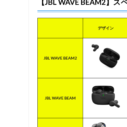
【JBL WAVE BEAM2】
1.2
音質
はよ
り聞
きや
デザイン
すく
高音
質に
なっ
た
JBL WAVE BEAM2
1.3
イヤ
ホン
本体
のデ
ザイ
JBL WAVE BEAM
ンは
変更
され
てい