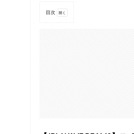
目次
1
【JBL
WAVE
BEAM2】
スペック
紹介
1.1
利便
性は
前期
種よ
り大
幅に
アッ
プし
てい
る