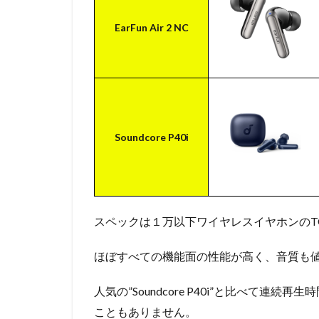
るの
は嬉
EarFun Air 2 NC
しい
1.4
片耳
使用
は右
限定
で使
Soundcore P40i
いや
すい
1.5
ボタ
ン操
スペックは１万以下ワイヤレスイヤホンのT
作の
変更
ほぼすべての機能面の性能が高く、音質も
はも
う少
人気の”Soundcore P40i”と比べて
しバ
リエ
こともありません。