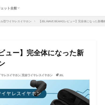
ジェット全般
ヤホン
ン
ヤホン
ホン
線イヤホン
ッドホン
関連以外のガジェット
ナル型ワイヤレスイヤホン
【JBL WAVE BEAM2レビュー】完全体になった
M2レビュー】完全体になった新
ン
イヤレスイヤホン
,
完全ワイヤレスイヤホン
JBL