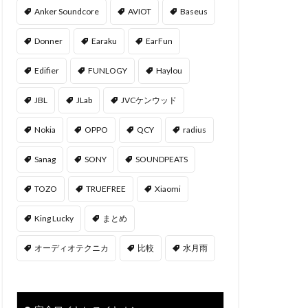
Anker Soundcore
AVIOT
Baseus
Donner
Earaku
EarFun
Edifier
FUNLOGY
Haylou
JBL
JLab
JVCケンウッド
Nokia
OPPO
QCY
radius
Sanag
SONY
SOUNDPEATS
TOZO
TRUEFREE
Xiaomi
‎King Lucky
まとめ
オーディオテクニカ
比較
水月雨