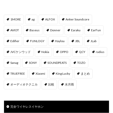
1MORE
ag
ALFOX
Anker Soundcore
AVIOT
Baseus
Donner
Earaku
EarFun
Edifier
FUNLOGY
Haylou
JBL
JLab
JVCケンウッド
Nokia
OPPO
QCY
radius
Sanag
SONY
SOUNDPEATS
TOZO
TRUEFREE
Xiaomi
‎King Lucky
まとめ
オーディオテクニカ
比較
水月雨
完全ワイヤレスイヤホン