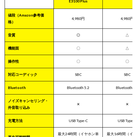
E3100 Plus
値段（Amazon参考価
4,980円
4,980円
格）
音質
◎
△
機能面
〇
△
操作性
〇
〇
対応コーディック
SBC
SBC
Bluetooth
Bluetooth 5.2
Bluetooth 5.
ノイズキャンセリング・
✕
✕
外音取り込み
充電方法
USB Type-C
USB Type-C
最大24時間（イヤホン単
最大16時間（イ