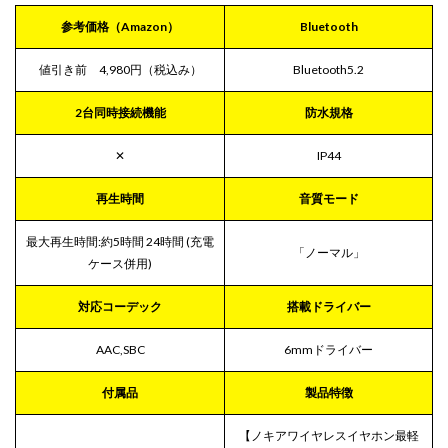
5
まと
参考価格（Amazon）
‎‎Bluetooth
め
値引き前 4,980円（税込み）
Bluetooth5.2
2台同時接続機能
防水規格
✕
IP44
再生時間
音質モード
最大再生時間:約5時間 24時間 (充電
「ノーマル」
ケース併用)
対応コーデック
搭載ドライバー
AAC,SBC
6mmドライバー
付属品
製品特徴
【ノキアワイヤレスイヤホン最軽