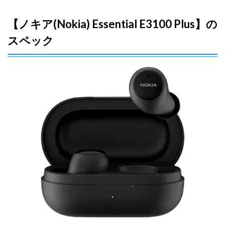
操作
性」
【ノキア(Nokia) Essential E3100 Plus】の
など
スペック
4.1
イヤ
ホン
本体
の遮
音性
は高
い
4.2
ケー
スか
ら取
り出
すの
には
少し
コツ
がい
る