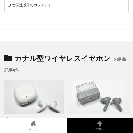
音関連以外のガジェット
カナル型ワイヤレスイヤホン
の最新
記事4件
【Xiaomi REDMI Buds 8 Lite レ
5,000円ちょっとでほぼすべての
ビュー】性能は向上したが7はど
性能が合格ライン【水月雨
ホーム
TOPへ
こ行った！？
MOONDROP SPACE TRAVEL 2