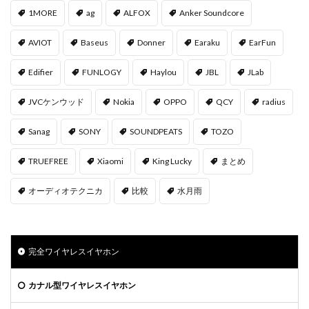
1MORE
ag
ALFOX
Anker Soundcore
AVIOT
Baseus
Donner
Earaku
EarFun
Edifier
FUNLOGY
Haylou
JBL
JLab
JVCケンウッド
Nokia
OPPO
QCY
radius
Sanag
SONY
SOUNDPEATS
TOZO
TRUEFREE
Xiaomi
‎King Lucky
まとめ
オーディオテクニカ
比較
水月雨
完全ワイヤレスイヤホン
カナル型ワイヤレスイヤホン